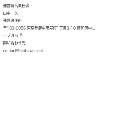
運営統括責任者
山中一久
運営者住所
〒183-0056 東京都府中市寿町1丁目3-10 藤和府中コ
ープ205 号
問い合わせ先
contact@alphawell.net
2．特定商取引法に関する表示
株式会社アルファウエルは、「特定商取引に関する法
律」第11 条（通信販売についての広告）に基づき以下
のとおり明示します。
サービス名称
簡単おうちフィットネス
事業社名
株式会社アルファウエル
代表者名
山中一久