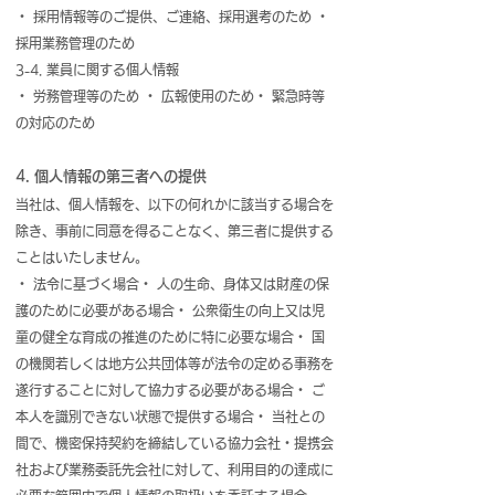
・ 採用情報等のご提供、ご連絡、採用選考のため ・
採用業務管理のため
3-4. 業員に関する個人情報
・ 労務管理等のため ・ 広報使用のため・ 緊急時等
の対応のため
4. 個人情報の第三者への提供
当社は、個人情報を、以下の何れかに該当する場合を
除き、事前に同意を得ることなく、第三者に提供する
ことはいたしません。
・ 法令に基づく場合・ 人の生命、身体又は財産の保
護のために必要がある場合・ 公衆衛生の向上又は児
童の健全な育成の推進のために特に必要な場合・ 国
の機関若しくは地方公共団体等が法令の定める事務を
遂行することに対して協力する必要がある場合・ ご
本人を識別できない状態で提供する場合・ 当社との
間で、機密保持契約を締結している協力会社・提携会
社および業務委託先会社に対して、利用目的の達成に